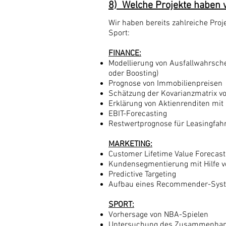
8) Welche Projekte haben w
Wir haben bereits zahlreiche Proj
Sport:
FINANCE:
Modellierung von Ausfallwahrsche
oder Boosting)
Prognose von Immobilienpreisen
Schätzung der Kovarianzmatrix v
Erklärung von Aktienrenditen mit
EBIT-Forecasting
Restwertprognose für Leasingfah
MARKETING:
Customer Lifetime Value Forecast
Kundensegmentierung mit Hilfe v
Predictive Targeting
Aufbau eines Recommender-Sys
SPORT:
Vorhersage von NBA-Spielen
Untersuchung des Zusammenhangs 